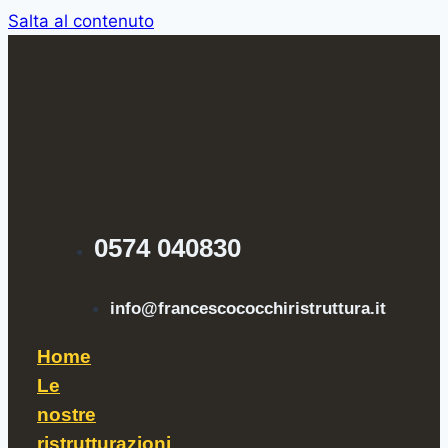
Salta al contenuto
0574 040830
info@francescococchiristruttura.it
Home
Le
nostre
ristrutturazioni