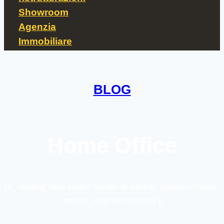
Showroom
Agenzia
Immobiliare
BLOG
Home Office
[rt_reading_time label="Tempo di lettura:" postfix="minuti"
postfix_singular="minuto"]