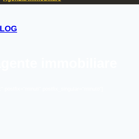
LOG
agente immobiliare
:" postfix="minuti" postfix_singular="minuto"]