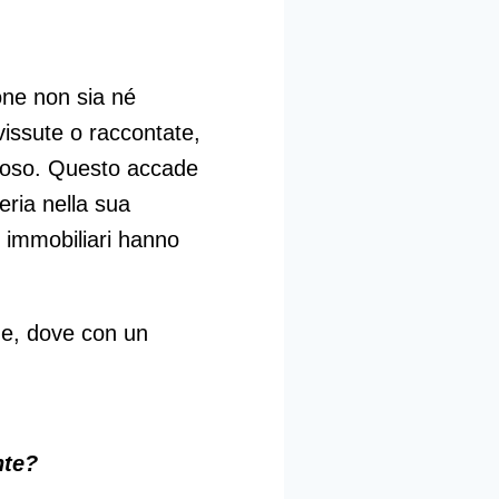
one non sia né
vissute o raccontate,
oloso. Questo accade
ria nella sua
 immobiliari hanno
ine, dove con un
nte?