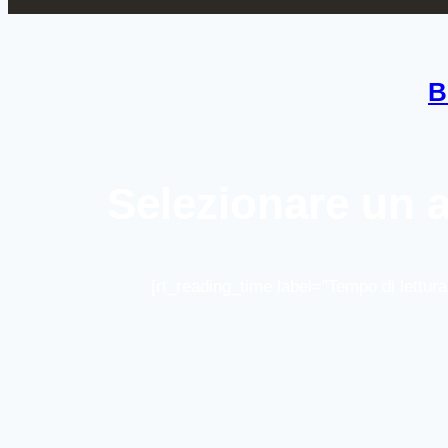
B
Selezionare un 
[rt_reading_time label="Tempo di lettura