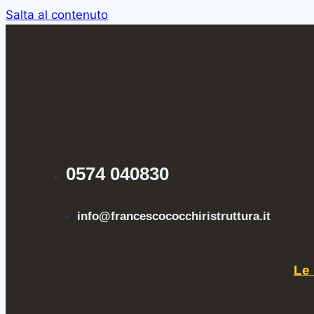
Salta al contenuto
0574 040830
info@francescococchiristruttura.it
Le 